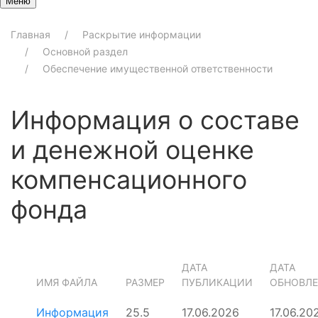
Меню
Главная
Раскрытие информации
Основной раздел
Обеспечение имущественной ответственности
Информация о составе
и денежной оценке
компенсационного
фонда
ДАТА
ДАТА
ИМЯ ФАЙЛА
РАЗМЕР
ПУБЛИКАЦИИ
ОБНОВЛ
Информация
25.5
17.06.2026
17.06.20