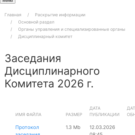
Меню
Главная
Раскрытие информации
Основной раздел
Органы управления и специализированные органы
Дисциплинарный комитет
Заседания
Дисциплинарного
Комитета 2026 г.
ДАТА
ДАТ
ИМЯ ФАЙЛА
РАЗМЕР
ПУБЛИКАЦИИ
ОБ
Протокол
1.3 Mb
12.03.2026
заседания
08:45